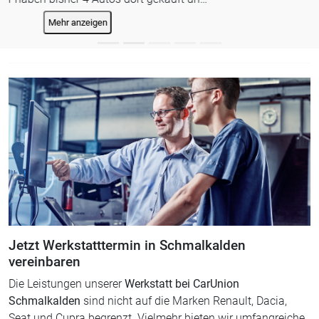
Jetzt Werkstatttermin in Schmalkalden
vereinbaren
Die Leistungen unserer
Werkstatt bei CarUnion
Schmalkalden
sind nicht auf die Marken Renault, Dacia,
Seat und Cupra begrenzt. Vielmehr bieten wir umfangreiche
Werkstatt- und Serviceleistungen für alle Fahrzeugfabrikate
und Hersteller an. Außerdem sind wir auch im Teile- und
Zubehörservice Ihr zuverlässiger Ansprechpartner. Die