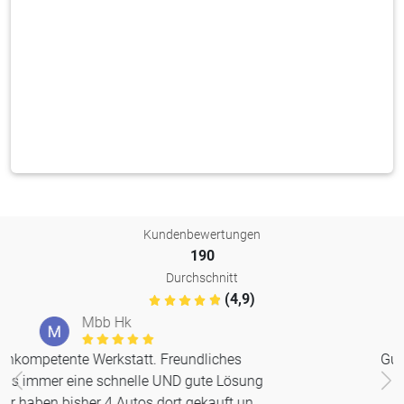
Kundenbewertungen
190
Durchschnitt
(4,9)
Rolf Rohr
Vorherige
Nä
Gute Qualität und guter Service.