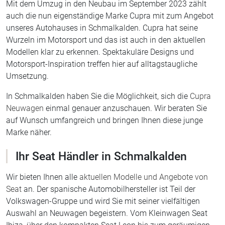
Wurzeln im Motorsport und das ist auch in den aktuellen
Modellen klar zu erkennen. Spektakuläre Designs und
Motorsport-Inspiration treffen hier auf alltagstaugliche
Umsetzung.
In Schmalkalden haben Sie die Möglichkeit, sich die
Cupra
Neuwagen
einmal genauer anzuschauen. Wir beraten Sie
auf Wunsch umfangreich und bringen Ihnen diese junge
Marke näher.
Ihr Seat Händler in Schmalkalden
Wir bieten Ihnen alle
aktuellen Modelle und Angebote von
Seat
an. Der spanische Automobilhersteller ist Teil der
Volkswagen-Gruppe und wird Sie mit seiner vielfältigen
Auswahl an Neuwagen begeistern. Vom Kleinwagen Seat
Ibiza, über den kompakten Seat Leon bis zum geräumigen
SUV Tarraco, hier ist für jeden Interessenten das richtige
Fahrzeug dabei. Als Ihr
Seat Händler in Schmalkalden
und
Umgebung freuen wir uns auf Sie!