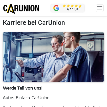
Zum Hauptinhalt springen
KONTAKT
4,7
/ 5,0
Karriere bei CarUnion
Werde Teil von uns!
Autos. Einfach. CarUnion.