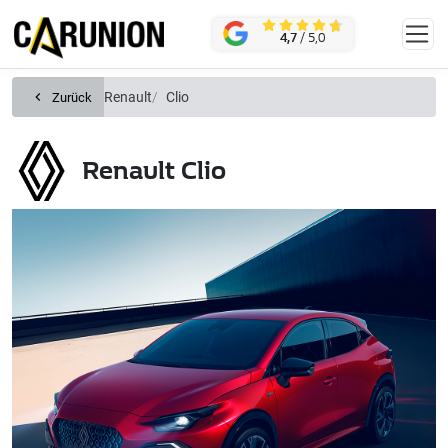
Zum Hauptinhalt springen
KONTAKT
4,7
/ 5,0
Renault
Clio
Zurück
Renault Clio