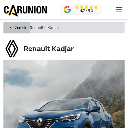
Zum Hauptinhalt springen
KONTAKT
4,7
/ 5,0
Renault
Kadjar
Zurück
Renault Kadjar