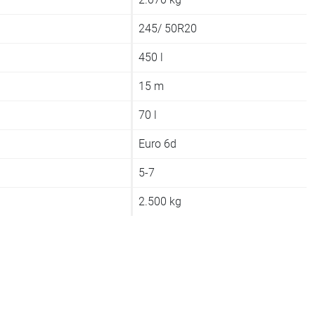
245/ 50R20
450 l
15 m
70 l
Euro 6d
5-7
2.500 kg