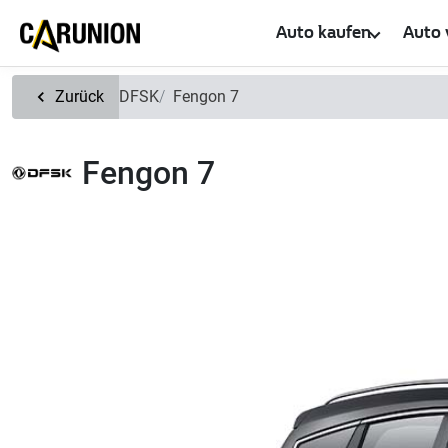
Zum Hauptinhalt springen
Auto kaufen
Auto 
Zurück
DFSK
Fengon 7
Fengon 7