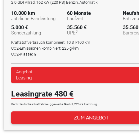
2.0 GDI Allrad, 162 kW (220 PS) Benzin, Automatik
10.000 km
60 Monate
Neufah
Jährliche Fahrleistung
Laufzeit
Fahrze
5.000 €
35.560 €
35.560
3
Sonderzahlung
UPE
Barprei
Kraftstoffverbrauch kombiniert:
10.3 l/100 km
CO2-Emissionen kombiniert: 225 g/km
CO2-Klasse: G
Angebot
Leasing
Leasingrate 480 €
Bank Deutsches Kraftfahrzeuggewerbe GmbH, 22529 Hamburg
ZUM ANGEBOT