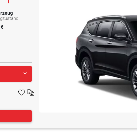
rzeug
ugzustand
 €
s