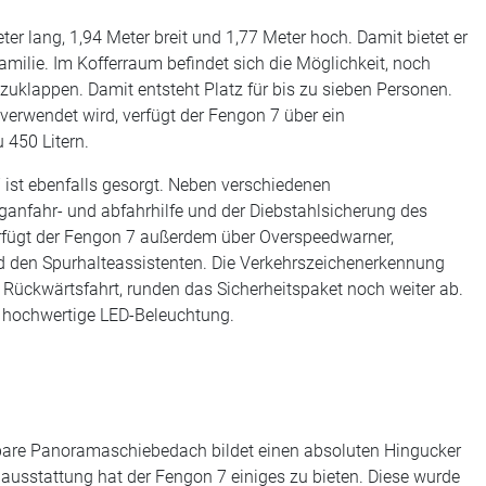
er lang, 1,94 Meter breit und 1,77 Meter hoch. Damit bietet er
amilie. Im Kofferraum befindet sich die Möglichkeit, noch
mzuklappen. Damit entsteht Platz für bis zu sieben Personen.
t verwendet wird, verfügt der Fengon 7 über ein
 450 Litern.
7 ist ebenfalls gesorgt. Neben verschiedenen
anfahr- und abfahrhilfe und der Diebstahlsicherung des
fügt der Fengon 7 außerdem über Overspeedwarner,
d den Spurhalteassistenten. Die Verkehrszeichenerkennung
Rückwärtsfahrt, runden das Sicherheitspaket noch weiter ab.
e hochwertige LED-Beleuchtung.
are Panoramaschiebedach bildet einen absoluten Hingucker
ausstattung hat der Fengon 7 einiges zu bieten. Diese wurde