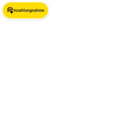
Inzahlungnahme
Angebotsuche nach Stadt
Angebotsuche nach Marke
Unsere Standorte