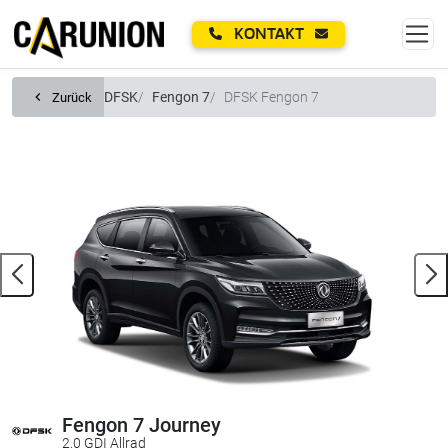
Zum Hauptinhalt springen
KONTAKT
DFSK
Fengon 7
DFSK Fengon 7
Zurück
Fengon 7 Journey
2.0 GDI Allrad