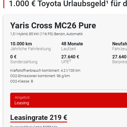
1.000 € Toyota Urlaubsgeld¹ für 
Yaris Cross MC26 Pure
1,5 l Hybrid, 85 kW (116 PS) Benzin, Automatik
10.000 km
48 Monate
Neufah
Jährliche Fahrleistung
Laufzeit
Fahrze
0 €
27.640 €
27.640
3
Sonderzahlung
UPE
Barprei
Kraftstoffverbrauch kombiniert:
4.2 l/100 km
CO2-Emissionen kombiniert: 96 g/km
CO2-Klasse: B
Angebot
Leasing
Leasingrate 219 €
Toyota Kreditbank GmbH, 50858 Köln