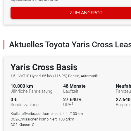
ZUM ANGEBOT
Aktuelles Toyota Yaris Cross Le
Yaris Cross Basis
1,5-l-VVT-iE Hybrid, 85 kW (116 PS) Benzin, Automatik
10.000 km
48 Monate
Neufah
Jährliche Fahrleistung
Laufzeit
Fahrze
0 €
27.640 €
27.640
3
Sonderzahlung
UPE
Barprei
Kraftstoffverbrauch kombiniert:
4.4 l/100 km
CO2-Emissionen kombiniert: 100 g/km
CO2-Klasse: C