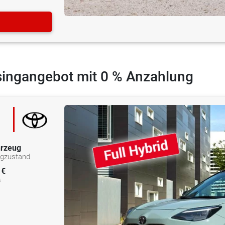
asingangebot mit 0 % Anzahlung
rzeug
ugzustand
 €
s