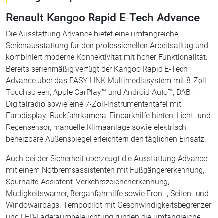
Renault Kangoo Rapid E-Tech Advance
Die Ausstattung Advance bietet eine umfangreiche
Serienausstattung für den professionellen Arbeitsalltag und
kombiniert moderne Konnektivität mit hoher Funktionalität.
Bereits serienmäßig verfügt der Kangoo Rapid E-Tech
Advance über das EASY LINK Multimediasystem mit 8-Zoll-
Touchscreen, Apple CarPlay™ und Android Auto™, DAB+
Digitalradio sowie eine 7-Zoll-Instrumententafel mit
Farbdisplay. Rückfahrkamera, Einparkhilfe hinten, Licht- und
Regensensor, manuelle Klimaanlage sowie elektrisch
beheizbare Außenspiegel erleichtern den täglichen Einsatz.
Auch bei der Sicherheit überzeugt die Ausstattung Advance
mit einem Notbremsassistenten mit Fußgängererkennung,
Spurhalte-Assistent, Verkehrszeichenerkennung,
Müdigkeitswarner, Berganfahrhilfe sowie Front-, Seiten- und
Windowairbags. Tempopilot mit Geschwindigkeitsbegrenzer
und LED-Laderaumbeleuchtung runden die umfangreiche