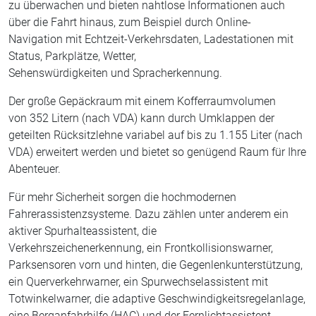
zu überwachen und bieten nahtlose Informationen auch
über die Fahrt hinaus, zum Beispiel durch Online-
Navigation mit Echtzeit-Verkehrsdaten, Ladestationen mit
Status, Parkplätze, Wetter,
Sehenswürdigkeiten und Spracherkennung.
Der große Gepäckraum mit einem Kofferraumvolumen
von 352 Litern (nach VDA) kann durch Umklappen der
geteilten Rücksitzlehne variabel auf bis zu 1.155 Liter (nach
VDA) erweitert werden und bietet so genügend Raum für Ihre
Abenteuer.
Für mehr Sicherheit sorgen die hochmodernen
Fahrerassistenzsysteme. Dazu zählen unter anderem ein
aktiver Spurhalteassistent, die
Verkehrszeichenerkennung, ein Frontkollisionswarner,
Parksensoren vorn und hinten, die Gegenlenkunterstützung,
ein Querverkehrwarner, ein Spurwechselassistent mit
Totwinkelwarner, die adaptive Geschwindigkeitsregelanlage,
eine Berganfahrhilfe (HAC) und der Fernlichtassistent.