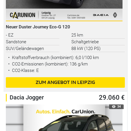
Neuer Duster Journey Eco-G 120
- EZ
25 km
Sandstone
Schaltgetriebe
SUV/Geländewagen
88 kW (120 PS)
•
Kraftstoffverbrauch (kombiniert):
6,0 l/100 km
•
CO2-Emissionen (kombiniert): 136 g/km
•
CO2-Klasse: E
ZUM ANGEBOT IN LEIPZIG
Dacia Jogger
29.060 €
34