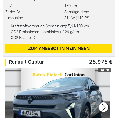
- EZ
150 km
Zeder-Grün
Schaltgetriebe
Limousine
81 kW (110 PS)
•
Kraftstoffverbrauch (kombiniert):
5,6 l/100 km
•
CO2-Emissionen (kombiniert): 126 g/km
•
CO2-Klasse: D
ZUM ANGEBOT IN MEININGEN
Renault Captur
25.975 €
60