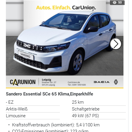
50
Sandero Essential SCe 65 Klima,Einparkhilfe
- EZ
25 km
Arktis-Weiß
Schaltgetriebe
Limousine
49 kW (67 PS)
•
Kraftstoffverbrauch (kombiniert):
5,4 l/100 km
•
CO2-Emissionen (kombiniert): 123 g/km