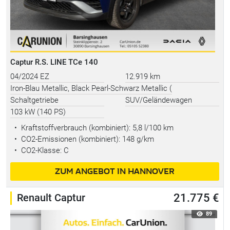
Captur R.S. LINE TCe 140
04/2024 EZ
12.919 km
Iron-Blau Metallic, Black Pearl-Schwarz Metallic (
Schaltgetriebe
SUV/Geländewagen
103 kW (140 PS)
•
Kraftstoffverbrauch (kombiniert):
5,8 l/100 km
•
CO2-Emissionen (kombiniert): 148 g/km
•
CO2-Klasse: C
ZUM ANGEBOT IN HANNOVER
Renault Captur
21.775 €
89