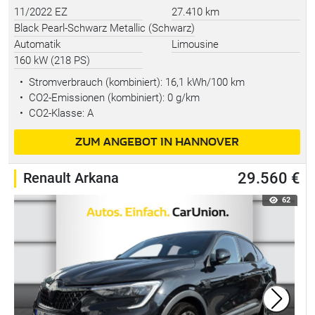
11/2022 EZ
27.410 km
Black Pearl-Schwarz Metallic (Schwarz)
Automatik
Limousine
160 kW (218 PS)
•
Stromverbrauch (kombiniert):
16,1 kWh/100 km
•
CO2-Emissionen (kombiniert): 0 g/km
•
CO2-Klasse: A
ZUM ANGEBOT IN HANNOVER
Renault Arkana
29.560 €
62