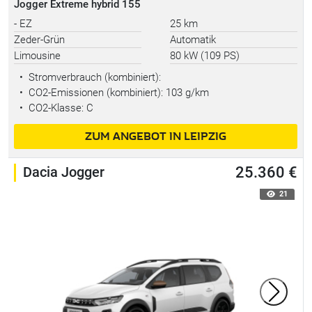
Jogger Extreme hybrid 155
- EZ
25 km
Zeder-Grün
Automatik
Limousine
80 kW (109 PS)
•
Stromverbrauch (kombiniert):
•
CO2-Emissionen (kombiniert): 103 g/km
•
CO2-Klasse: C
ZUM ANGEBOT IN LEIPZIG
Dacia Jogger
25.360 €
21