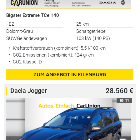
Bigster Extreme TCe 140
- EZ
25 km
Dolomit-Grau
Schaltgetriebe
SUV/Geländewagen
103 kW (140 PS)
•
Kraftstoffverbrauch (kombiniert):
5,5 l/100 km
•
CO2-Emissionen (kombiniert): 124 g/km
•
CO2-Klasse: D
ZUM ANGEBOT IN EILENBURG
Dacia Jogger
28.560 €
31