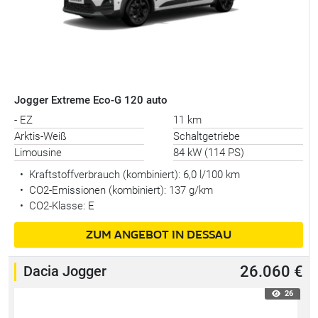
Jogger Extreme Eco-G 120 auto
- EZ
11 km
Arktis-Weiß
Schaltgetriebe
Limousine
84 kW (114 PS)
•
Kraftstoffverbrauch (kombiniert):
6,0 l/100 km
•
CO2-Emissionen (kombiniert): 137 g/km
•
CO2-Klasse: E
ZUM ANGEBOT IN DESSAU
Dacia Jogger
26.060 €
26