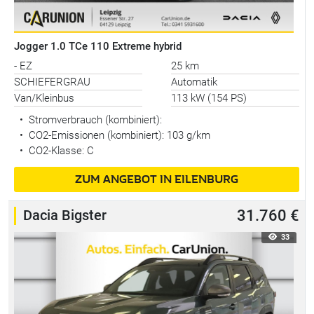
Jogger 1.0 TCe 110 Extreme hybrid
- EZ
25 km
SCHIEFERGRAU
Automatik
Van/Kleinbus
113 kW (154 PS)
•
Stromverbrauch (kombiniert):
•
CO2-Emissionen (kombiniert): 103 g/km
•
CO2-Klasse: C
ZUM ANGEBOT IN EILENBURG
Dacia Bigster
31.760 €
33