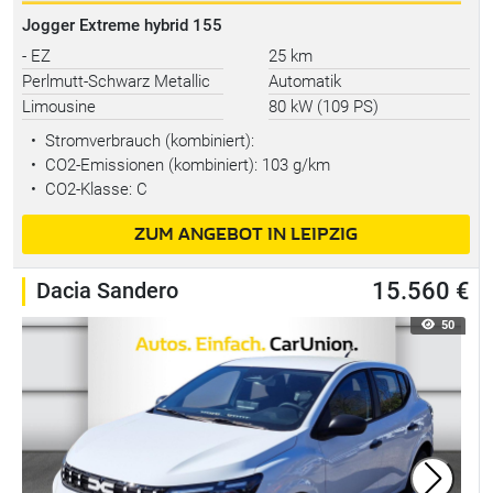
Jogger Extreme hybrid 155
- EZ
25 km
Perlmutt-Schwarz Metallic
Automatik
Limousine
80 kW (109 PS)
•
Stromverbrauch (kombiniert):
•
CO2-Emissionen (kombiniert): 103 g/km
•
CO2-Klasse: C
ZUM ANGEBOT IN LEIPZIG
Dacia Sandero
15.560 €
50