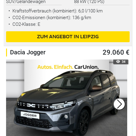
SUV/Geländewagen
88 kW (120 PS)
•
Kraftstoffverbrauch (kombiniert):
6,0 l/100 km
•
CO2-Emissionen (kombiniert): 136 g/km
•
CO2-Klasse: E
ZUM ANGEBOT IN LEIPZIG
Dacia Jogger
29.060 €
34