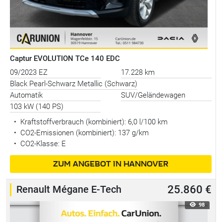
Captur EVOLUTION TCe 140 EDC
09/2023 EZ
17.228 km
Black Pearl-Schwarz Metallic (Schwarz)
Automatik
SUV/Geländewagen
103 kW (140 PS)
•
Kraftstoffverbrauch (kombiniert):
6,0 l/100 km
•
CO2-Emissionen (kombiniert): 137 g/km
•
CO2-Klasse: E
ZUM ANGEBOT IN HANNOVER
Renault Mégane E-Tech
25.860 €
98