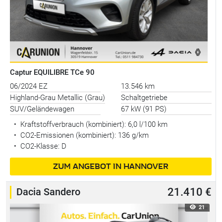
Captur EQUILIBRE TCe 90
06/2024 EZ
13.546 km
Highland-Grau Metallic (Grau)
Schaltgetriebe
SUV/Geländewagen
67 kW (91 PS)
•
Kraftstoffverbrauch (kombiniert):
6,0 l/100 km
•
CO2-Emissionen (kombiniert): 136 g/km
•
CO2-Klasse: D
ZUM ANGEBOT IN HANNOVER
Dacia Sandero
21.410 €
21