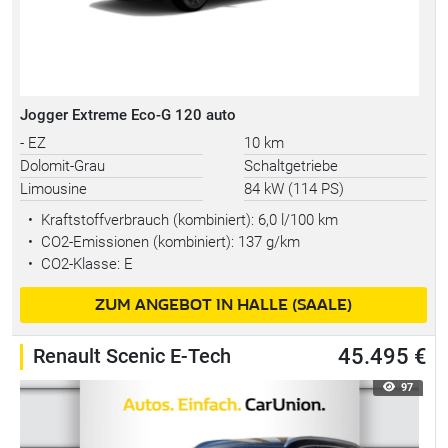
Jogger Extreme Eco-G 120 auto
- EZ
10 km
Dolomit-Grau
Schaltgetriebe
Limousine
84 kW (114 PS)
•
Kraftstoffverbrauch (kombiniert):
6,0 l/100 km
•
CO2-Emissionen (kombiniert): 137 g/km
•
CO2-Klasse: E
ZUM ANGEBOT IN HALLE (SAALE)
Renault Scenic E-Tech
45.495 €
97