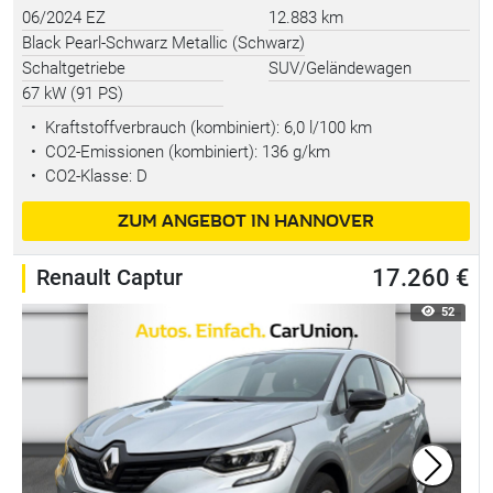
06/2024 EZ
12.883 km
Black Pearl-Schwarz Metallic (Schwarz)
Schaltgetriebe
SUV/Geländewagen
67 kW (91 PS)
•
Kraftstoffverbrauch (kombiniert):
6,0 l/100 km
•
CO2-Emissionen (kombiniert): 136 g/km
•
CO2-Klasse: D
ZUM ANGEBOT IN HANNOVER
Renault Captur
17.260 €
52