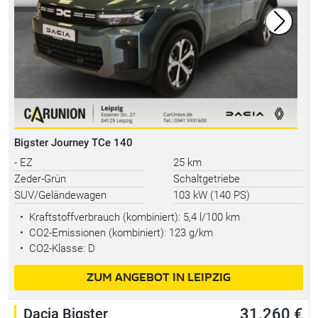
Bigster Journey TCe 140
- EZ
25 km
Zeder-Grün
Schaltgetriebe
SUV/Geländewagen
103 kW (140 PS)
•
Kraftstoffverbrauch (kombiniert):
5,4 l/100 km
•
CO2-Emissionen (kombiniert): 123 g/km
•
CO2-Klasse: D
ZUM ANGEBOT IN LEIPZIG
Dacia Bigster
31.260 €