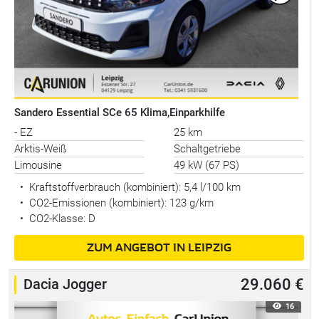
Sandero Essential SCe 65 Klima,Einparkhilfe
- EZ
25 km
Arktis-Weiß
Schaltgetriebe
Limousine
49 kW (67 PS)
•
Kraftstoffverbrauch (kombiniert):
5,4 l/100 km
•
CO2-Emissionen (kombiniert): 123 g/km
•
CO2-Klasse: D
ZUM ANGEBOT IN LEIPZIG
Dacia Jogger
29.060 €
16