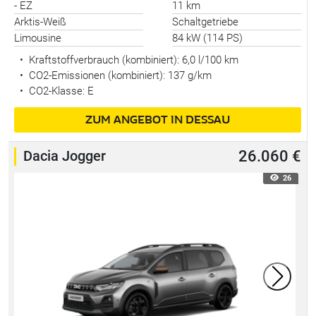
- EZ
11 km
Arktis-Weiß
Schaltgetriebe
Limousine
84 kW (114 PS)
•
Kraftstoffverbrauch (kombiniert):
6,0 l/100 km
•
CO2-Emissionen (kombiniert): 137 g/km
•
CO2-Klasse: E
ZUM ANGEBOT IN DESSAU
Dacia Jogger
26.060 €
26