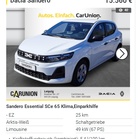
Dacia Sandero
15.560 €
40
Sandero Essential SCe 65 Klima,Einparkhilfe
- EZ
25 km
Arktis-Weiß
Schaltgetriebe
Limousine
49 kW (67 PS)