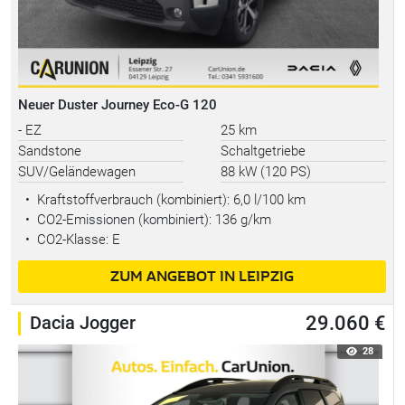
Neuer Duster Journey Eco-G 120
- EZ
25 km
Sandstone
Schaltgetriebe
SUV/Geländewagen
88 kW (120 PS)
•
Kraftstoffverbrauch (kombiniert):
6,0 l/100 km
•
CO2-Emissionen (kombiniert): 136 g/km
•
CO2-Klasse: E
ZUM ANGEBOT IN LEIPZIG
Dacia Jogger
29.060 €
28