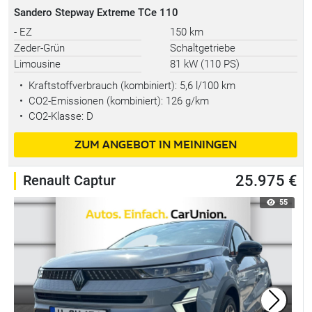
Sandero Stepway Extreme TCe 110
- EZ
150 km
Zeder-Grün
Schaltgetriebe
Limousine
81 kW (110 PS)
•
Kraftstoffverbrauch (kombiniert):
5,6 l/100 km
•
CO2-Emissionen (kombiniert): 126 g/km
•
CO2-Klasse: D
ZUM ANGEBOT IN MEININGEN
Renault Captur
25.975 €
55