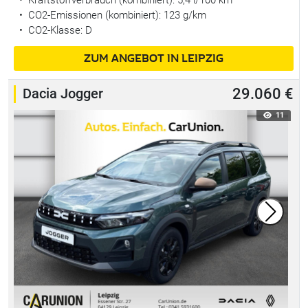
•
Kraftstoffverbrauch (kombiniert):
5,4 l/100 km
•
CO2-Emissionen (kombiniert): 123 g/km
•
CO2-Klasse: D
ZUM ANGEBOT IN LEIPZIG
Dacia Jogger
29.060 €
11