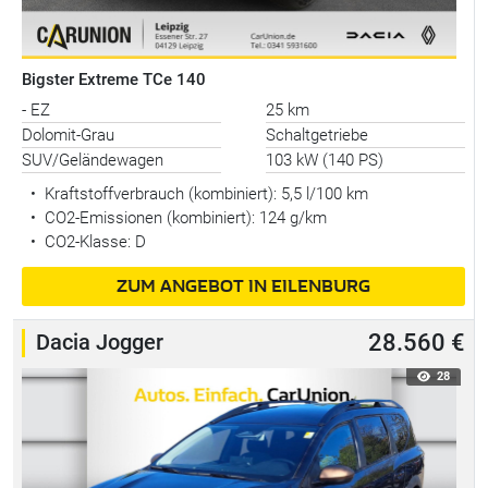
Bigster Extreme TCe 140
- EZ
25 km
Dolomit-Grau
Schaltgetriebe
SUV/Geländewagen
103 kW (140 PS)
•
Kraftstoffverbrauch (kombiniert):
5,5 l/100 km
•
CO2-Emissionen (kombiniert): 124 g/km
•
CO2-Klasse: D
ZUM ANGEBOT IN EILENBURG
Dacia Jogger
28.560 €
28