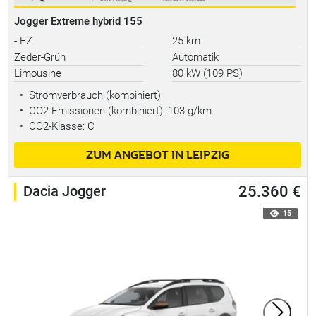
Jogger Extreme hybrid 155
- EZ
25 km
Zeder-Grün
Automatik
Limousine
80 kW (109 PS)
•
Stromverbrauch (kombiniert):
•
CO2-Emissionen (kombiniert): 103 g/km
•
CO2-Klasse: C
ZUM ANGEBOT IN LEIPZIG
Dacia Jogger
25.360 €
15