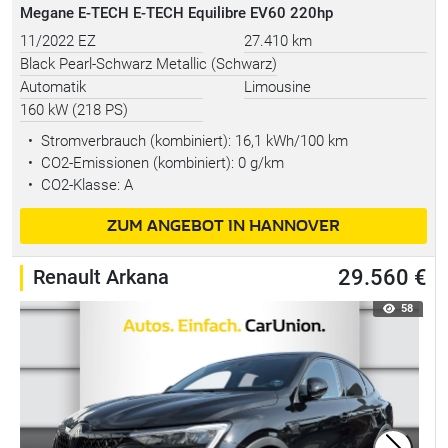
Megane E-TECH E-TECH Equilibre EV60 220hp
11/2022 EZ
27.410 km
Black Pearl-Schwarz Metallic (Schwarz)
Automatik
Limousine
160 kW (218 PS)
•
Stromverbrauch (kombiniert):
16,1 kWh/100 km
•
CO2-Emissionen (kombiniert): 0 g/km
•
CO2-Klasse: A
ZUM ANGEBOT IN HANNOVER
Renault Arkana
29.560 €
58