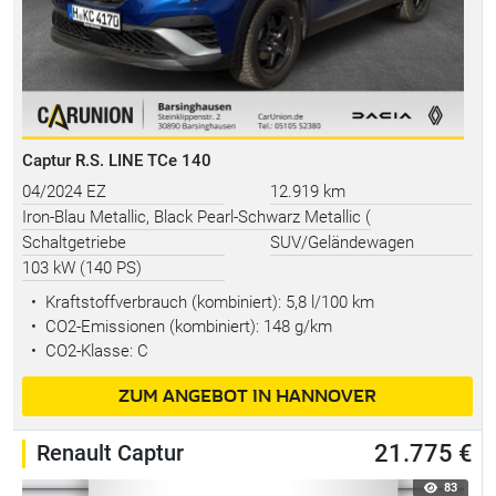
Captur R.S. LINE TCe 140
04/2024 EZ
12.919 km
Iron-Blau Metallic, Black Pearl-Schwarz Metallic (
Schaltgetriebe
SUV/Geländewagen
103 kW (140 PS)
•
Kraftstoffverbrauch (kombiniert):
5,8 l/100 km
•
CO2-Emissionen (kombiniert): 148 g/km
•
CO2-Klasse: C
ZUM ANGEBOT IN HANNOVER
Renault Captur
21.775 €
83