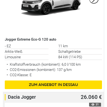
Jogger Extreme Eco-G 120 auto
- EZ
11 km
Arktis-Weiß
Schaltgetriebe
Limousine
84 kW (114 PS)
•
Kraftstoffverbrauch (kombiniert):
6,0 l/100 km
•
CO2-Emissionen (kombiniert): 137 g/km
•
CO2-Klasse: E
ZUM ANGEBOT IN DESSAU
Dacia Jogger
26.060 €
21