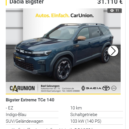
Dacia Bigster
31.110 €
11
Bigster Extreme TCe 140
- EZ
10 km
Indigo-Blau
Schaltgetriebe
SUV/Geländewagen
103 kW (140 PS)