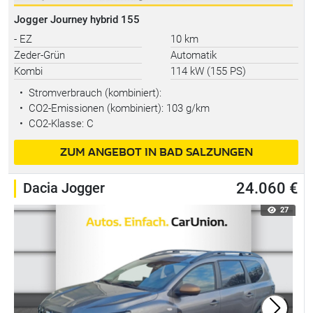
Jogger Journey hybrid 155
- EZ
10 km
Zeder-Grün
Automatik
Kombi
114 kW (155 PS)
•
Stromverbrauch (kombiniert):
•
CO2-Emissionen (kombiniert): 103 g/km
•
CO2-Klasse: C
ZUM ANGEBOT IN BAD SALZUNGEN
Dacia Jogger
24.060 €
27