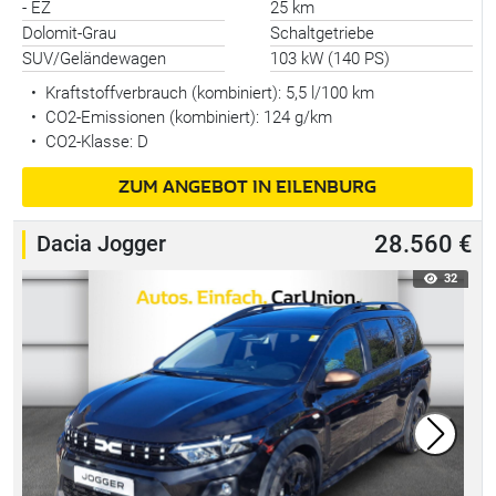
- EZ
25 km
Dolomit-Grau
Schaltgetriebe
SUV/Geländewagen
103 kW (140 PS)
•
Kraftstoffverbrauch (kombiniert):
5,5 l/100 km
•
CO2-Emissionen (kombiniert): 124 g/km
•
CO2-Klasse: D
ZUM ANGEBOT IN EILENBURG
Dacia Jogger
28.560 €
32