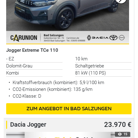
Jogger Extreme TCe 110
- EZ
10 km
Dolomit-Grau
Schaltgetriebe
Kombi
81 kW (110 PS)
•
Kraftstoffverbrauch (kombiniert):
5,9 l/100 km
•
CO2-Emissionen (kombiniert): 135 g/km
•
CO2-Klasse: D
ZUM ANGEBOT IN BAD SALZUNGEN
Dacia Jogger
23.970 €
15