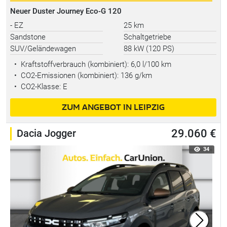
Neuer Duster Journey Eco-G 120
- EZ
25 km
Sandstone
Schaltgetriebe
SUV/Geländewagen
88 kW (120 PS)
•
Kraftstoffverbrauch (kombiniert):
6,0 l/100 km
•
CO2-Emissionen (kombiniert): 136 g/km
•
CO2-Klasse: E
ZUM ANGEBOT IN LEIPZIG
Dacia Jogger
29.060 €
34