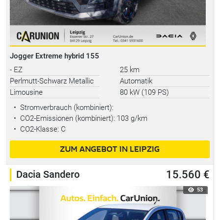
Jogger Extreme hybrid 155
- EZ
25 km
Perlmutt-Schwarz Metallic
Automatik
Limousine
80 kW (109 PS)
•
Stromverbrauch (kombiniert):
•
CO2-Emissionen (kombiniert): 103 g/km
•
CO2-Klasse: C
ZUM ANGEBOT IN LEIPZIG
Dacia Sandero
15.560 €
53