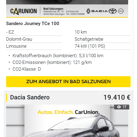
Sandero Journey TCe 100
- EZ
10 km
Dolomit-Grau
Schaltgetriebe
Limousine
74 kW (101 PS)
•
Kraftstoffverbrauch (kombiniert):
5,3 l/100 km
•
CO2-Emissionen (kombiniert): 121 g/km
•
CO2-Klasse: D
ZUM ANGEBOT IN BAD SALZUNGEN
Dacia Sandero
19.410 €
17