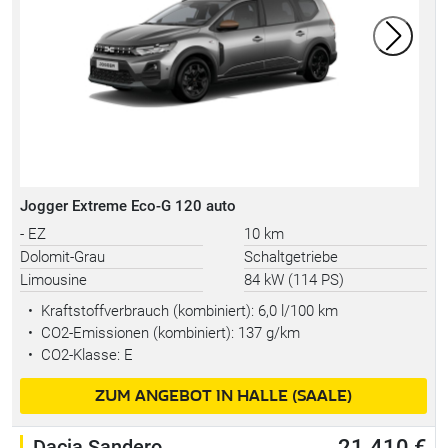
Jogger Extreme Eco-G 120 auto
- EZ
10 km
Dolomit-Grau
Schaltgetriebe
Limousine
84 kW (114 PS)
•
Kraftstoffverbrauch (kombiniert):
6,0 l/100 km
•
CO2-Emissionen (kombiniert): 137 g/km
•
CO2-Klasse: E
ZUM ANGEBOT IN HALLE (SAALE)
Dacia Sandero
21.410 €