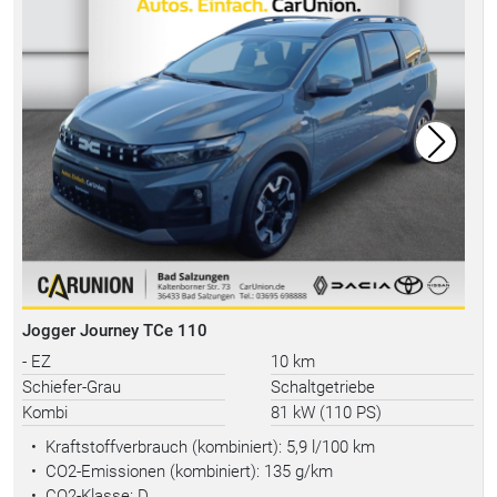
Jogger Journey TCe 110
- EZ
10 km
Schiefer-Grau
Schaltgetriebe
Kombi
81 kW (110 PS)
•
Kraftstoffverbrauch (kombiniert):
5,9 l/100 km
•
CO2-Emissionen (kombiniert): 135 g/km
•
CO2-Klasse: D