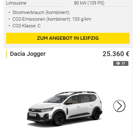
Limousine
80 kW (109 PS)
•
Stromverbrauch (kombiniert):
•
CO2-Emissionen (kombiniert): 103 g/km
•
CO2-Klasse: C
ZUM ANGEBOT IN LEIPZIG
Dacia Jogger
25.360 €
21