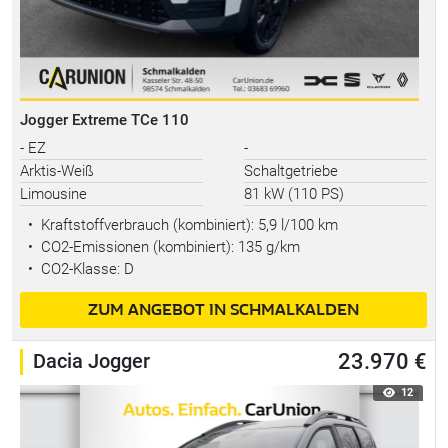
Jogger Extreme TCe 110
- EZ
-
Arktis-Weiß
Schaltgetriebe
Limousine
81 kW (110 PS)
•
Kraftstoffverbrauch (kombiniert):
5,9 l/100 km
•
CO2-Emissionen (kombiniert): 135 g/km
•
CO2-Klasse: D
ZUM ANGEBOT IN SCHMALKALDEN
Dacia Jogger
23.970 €
12