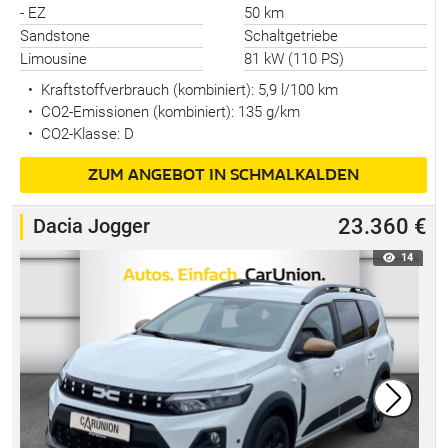
- EZ
50 km
Sandstone
Schaltgetriebe
Limousine
81 kW (110 PS)
•
Kraftstoffverbrauch (kombiniert):
5,9 l/100 km
•
CO2-Emissionen (kombiniert): 135 g/km
•
CO2-Klasse: D
ZUM ANGEBOT IN SCHMALKALDEN
Dacia Jogger
23.360 €
14