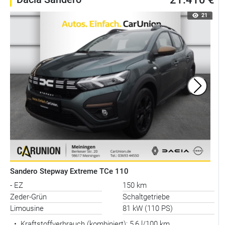
21
Sandero Stepway Extreme TCe 110
- EZ
150 km
Zeder-Grün
Schaltgetriebe
Limousine
81 kW (110 PS)
•
Kraftstoffverbrauch (kombiniert):
5,6 l/100 km