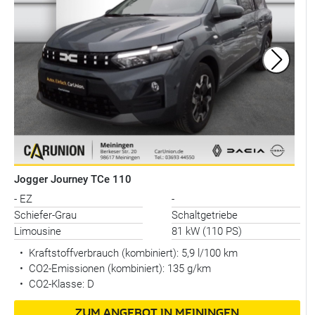
Jogger Journey TCe 110
- EZ
-
Schiefer-Grau
Schaltgetriebe
Limousine
81 kW (110 PS)
•
Kraftstoffverbrauch (kombiniert):
5,9 l/100 km
•
CO2-Emissionen (kombiniert): 135 g/km
•
CO2-Klasse: D
ZUM ANGEBOT IN MEININGEN