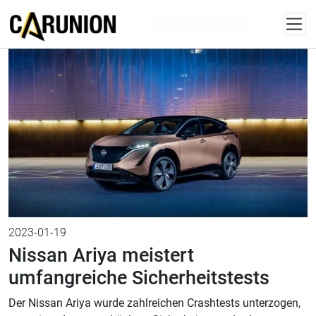
Zum Hauptinhalt springen
KONTAKT
4,7
/ 5,0
2023-01-19
Nissan Ariya meistert
umfangreiche Sicherheitstests
Der Nissan Ariya wurde zahlreichen Crashtests unterzogen,