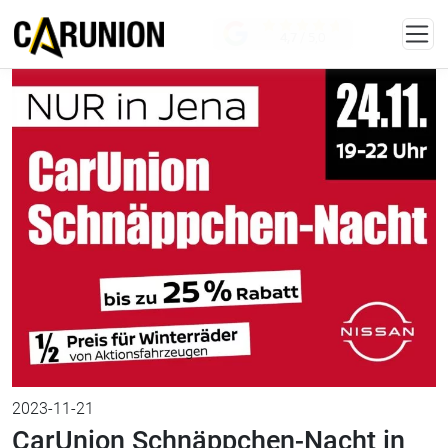
Zum Hauptinhalt springen
KONTAKT
4,7
/ 5,0
2023-11-21
CarUnion Schnäppchen-Nacht in