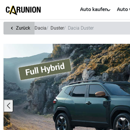
Zum Hauptinhalt springen
Auto kaufen
Auto 
Zurück
Dacia
Duster
Dacia Duster