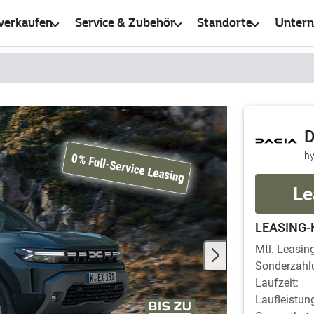
verkaufen
Service & Zubehör
Standorte
Unter
D
hy
Le
LEASING-
Mtl. Leasing
Sonderzahl
Laufzeit:
Laufleistun