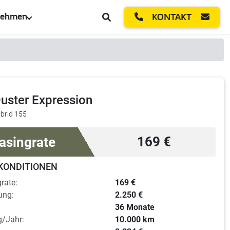
nehmen
KONTAKT
uster Expression
brid 155
asingrate
169 €
KONDITIONEN
rate:
169 €
ung:
2.250 €
36 Monate
g/Jahr:
10.000 km