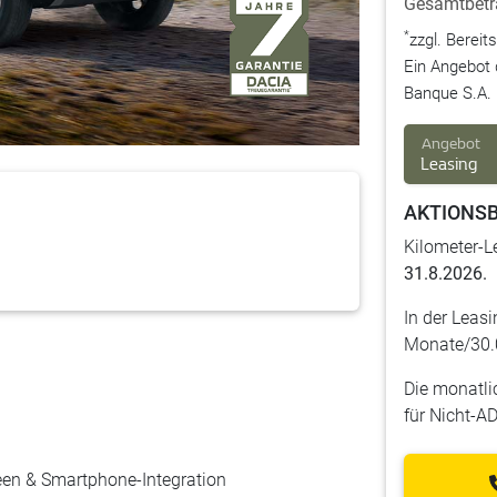
Gesamtbetr
*
zzgl. Bereit
Ein Angebot 
Banque S.A. 
Angebot
Leasing
AKTIONS
Kilometer-L
31.8.2026.
In der Leasi
Monate/30.0
Die monatli
für Nicht-A
een & Smartphone-Integration