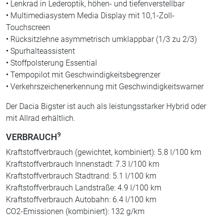
•
Lenkrad in Lederoptik, höhen- und tiefenverstellbar
•
Multimediasystem Media Display mit 10,1-Zoll-
Touchscreen
•
Rücksitzlehne asymmetrisch umklappbar (1/3 zu 2/3)
•
Spurhalteassistent
•
Stoffpolsterung Essential
•
Tempopilot mit Geschwindigkeitsbegrenzer
•
Verkehrszeichenerkennung mit Geschwindigkeitswarner
Der Dacia Bigster ist auch als leistungsstarker Hybrid oder
mit Allrad erhältlich.
9
VERBRAUCH
Kraftstoffverbrauch (gewichtet, kombiniert): 5.8 l/100 km
Kraftstoffverbrauch Innenstadt: 7.3 l/100 km
Kraftstoffverbrauch Stadtrand: 5.1 l/100 km
Kraftstoffverbrauch Landstraße: 4.9 l/100 km
Kraftstoffverbrauch Autobahn: 6.4 l/100 km
CO2-Emissionen (kombiniert): 132 g/km