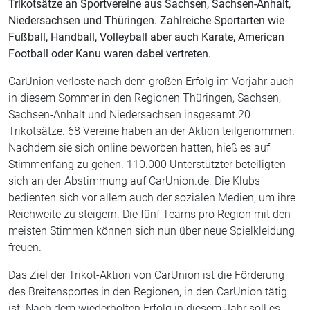
Trikotsätze an Sportvereine aus Sachsen, Sachsen-Anhalt,
Niedersachsen und Thüringen. Zahlreiche Sportarten wie
Fußball, Handball, Volleyball aber auch Karate, American
Football oder Kanu waren dabei vertreten.
CarUnion verloste nach dem großen Erfolg im Vorjahr auch
in diesem Sommer in den Regionen Thüringen, Sachsen,
Sachsen-Anhalt und Niedersachsen insgesamt 20
Trikotsätze. 68 Vereine haben an der Aktion teilgenommen.
Nachdem sie sich online beworben hatten, hieß es auf
Stimmenfang zu gehen. 110.000 Unterstützter beteiligten
sich an der Abstimmung auf CarUnion.de. Die Klubs
bedienten sich vor allem auch der sozialen Medien, um ihre
Reichweite zu steigern. Die fünf Teams pro Region mit den
meisten Stimmen können sich nun über neue Spielkleidung
freuen.
Das Ziel der Trikot-Aktion von CarUnion ist die Förderung
des Breitensportes in den Regionen, in den CarUnion tätig
ist. Nach dem wiederholten Erfolg in diesem Jahr soll es