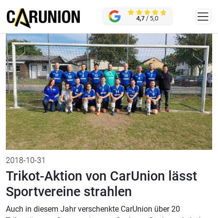
Zum Hauptinhalt springen
KONTAKT
4,7
/ 5,0
2018-10-31
Trikot-Aktion von CarUnion lässt
Sportvereine strahlen
Auch in diesem Jahr verschenkte CarUnion über 20