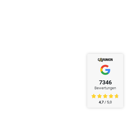
7346
Bewertungen
4,7
/ 5,0
ke