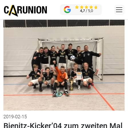
Zum Hauptinhalt springen
KONTAKT
4,7
/ 5,0
2019-02-15
Bienitz-Kicker’04 zum zweiten Mal